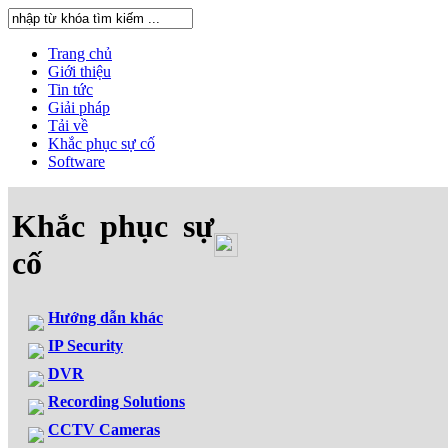
Trang chủ
Giới thiệu
Tin tức
Giải pháp
Tải về
Khắc phục sự cố
Software
Khắc phục sự
cố
Hướng dẫn khác
IP Security
DVR
Recording Solutions
CCTV Cameras