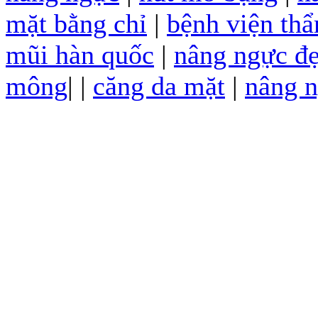
mặt bằng chỉ
|
bệnh viện th
mũi hàn quốc
|
nâng ngực đ
mông
| |
căng da mặt
|
nâng n
thẩm mỹ santosa
|
xăm chân