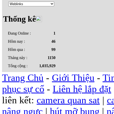
Thống kê
Đang Online :
1
Hôm nay :
46
Hôm qua :
99
Tháng này :
1150
Tổng cộng :
1,035,929
Trang Chủ
-
Giới Thiệu
-
Ti
phục sự cố
-
Liên hệ lắp đặt
liên kết:
camera quan sat
|
c
nâng ngực
|
hút mỡ bụng
|
n